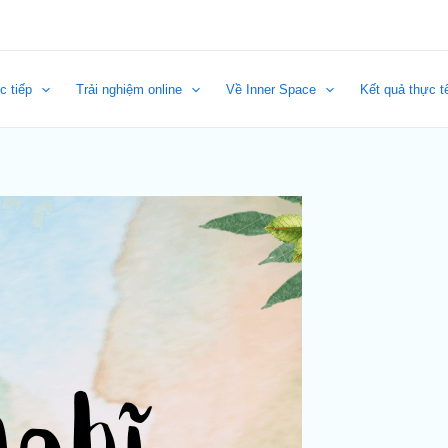
c tiếp
Trải nghiệm online
Về Inner Space
Kết quả thực t