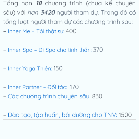
Tổng hơn
18
chương trình (chưa kể chuyên
sâu) với
hơn
3420
người tham dự. Trong đó có
tổng lượt người tham dự các chương trình sau:
–
400
Inner Me – Tôi thật sự:
–
370
Inner Spa – Đi Spa cho tinh thần:
–
150
Inner Yoga Thiền:
–
170
Inner Partner – Đối tác:
–
Các chương trình chuyên sâu:
830
–
Đào tạo, tập huấn, bồi dưỡng cho TNV:
1500