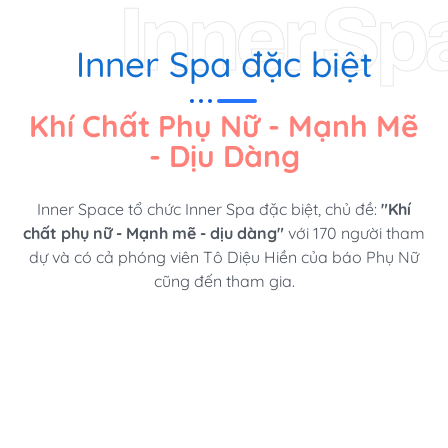
Inner Sp
Inner Spa đặc biệt
Khí Chất Phụ Nữ - Mạnh Mẽ
- Dịu Dàng
Inner Space tổ chức Inner Spa đặc biệt, chủ đề:
"Khí
chất phụ nữ - Mạnh mẽ - dịu dàng"
với 170 người tham
dự và có cả phóng viên Tô Diệu Hiền của báo Phụ Nữ
cũng đến tham gia.