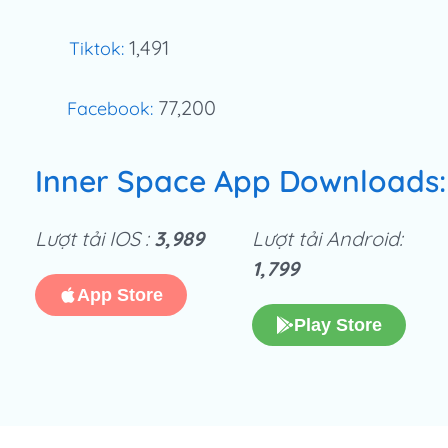
1,491
Tiktok:
77,200
Facebook:
Inner Space App Downloads:
Lượt tải IOS :
3,989
Lượt tải Android:
1,799
App Store
Play Store