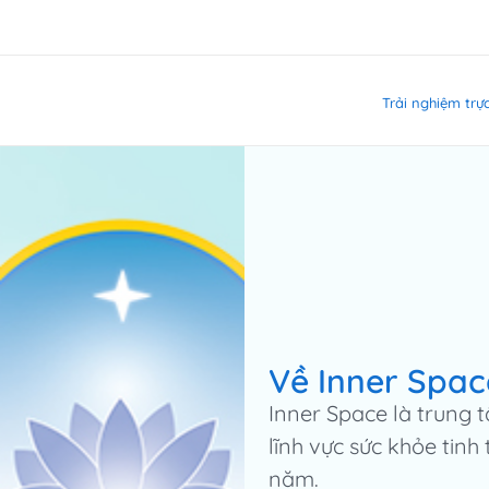
Skip
to
content
Trải nghiệm trực
Về Inner Spac
Inner Space là trung 
lĩnh vực sức khỏe tinh
năm.