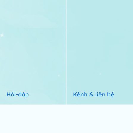
Hỏi-đáp
Kênh & liên hệ