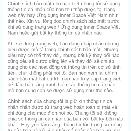
Chính sách bảo mật cho bạn biết chúng tôi sử dụng
thông tin cá nhân của bạn thu thập được tại trang
web này hay Ứng dụng Inner Space Việt Nam như
thế nào. Xin vui lòng đọc chính sách bảo mật trước
khi sử dụng trang web / Ứng dụng Inner Space Việt
Nam hoặc gửi bất kỳ thông tin cá nhân nào.
Khi sử dụng trang web, bạn đang chấp nhận những
điều được mô tả trong chính sách bảo mật. Những
điều này có thể thay đổi, nhưng bất kỳ thay đổi nào
cũng đều sẽ được đăng lên và thay đổi sẽ chỉ áp
dụng cho các hoạt động và thông tin trên cơ sở tịnh
tiến, chứ không phải hồi tố. Bạn nên xem lại chính
sách bảo mật bất cứ khi nào bạn truy cập trang web
để đảm bảo rằng mình hiểu các thông tin cá nhân
mà bạn cung cấp sẽ được sử dụng như thế nào.
Chính sách của chúng tôi là giữ kín thông tin cá
nhân nhận được từ trang web hoàn toàn bí mật và
chỉ dùng cho mục đích nội bộ. Chúng tôi sẽ không
chia sẻ thông tin cá nhân của bạn với bất kỳ bên nào
khác. Hãy yên tâm rằng chúng tôi tôn trọng sự riêng
tư của bạn và xử lý dữ liệu cá nhân của bạn với sự