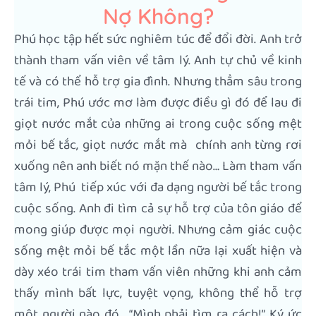
Nợ Không?
Phú học tập hết sức nghiêm túc để đổi đời. Anh trở
thành tham vấn viên về tâm lý. Anh tự chủ về kinh
tế và có thể hỗ trợ gia đình. Nhưng thẳm sâu trong
trái tim, Phú ước mơ làm được điều gì đó để lau đi
giọt nước mắt của những ai trong cuộc sống mệt
mỏi bế tắc, giọt nước mắt mà chính anh từng rơi
xuống nên anh biết nó mặn thế nào… Làm tham vấn
tâm lý, Phú tiếp xúc với đa dạng người bế tắc trong
cuộc sống. Anh đi tìm cả sự hỗ trợ của tôn giáo để
mong giúp được mọi người. Nhưng cảm giác cuộc
sống mệt mỏi bế tắc một lần nữa lại xuất hiện và
dày xéo trái tim tham vấn viên những khi anh cảm
thấy mình bất lực, tuyệt vọng, không thể hỗ trợ
một người nào đó… “Mình phải tìm ra cách!”. Ký ức