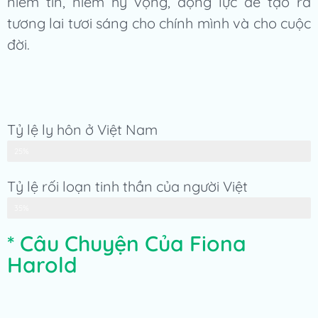
niềm tin, niềm hy vọng, động lực để tạo ra
tương lai tươi sáng cho chính mình và cho cuộc
đời.
Tỷ lệ ly hôn ở Việt Nam
chiếm
25%
Tỷ lệ rối loạn tinh thần của người Việt
chiếm
35%
* Câu Chuyện Của Fiona
Harold