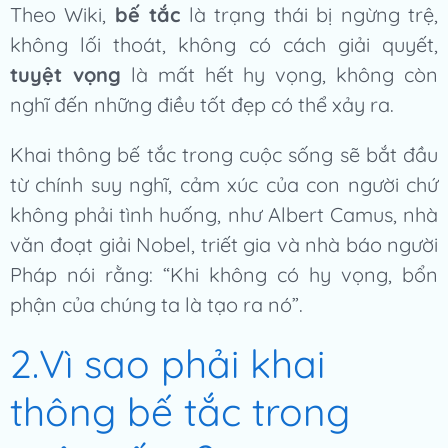
Theo Wiki
,
bế tắc
là trạng thái bị ngừng trệ,
không lối thoát, không có cách giải quyết,
tuyệt vọng
là mất hết hy vọng, không còn
nghĩ đến những điều tốt đẹp có thể xảy ra.
Khai thông bế tắc trong cuộc sống sẽ bắt đầu
từ chính suy nghĩ, cảm xúc của con người chứ
không phải tình huống, như Albert Camus, nhà
văn đoạt giải Nobel, triết gia và nhà báo người
Pháp nói rằng: “Khi không có hy vọng, bổn
phận của chúng ta là tạo ra nó”.
2.Vì sao phải khai
thông bế tắc trong