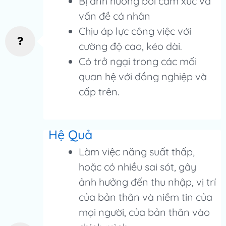
Bị ảnh hưởng bởi cảm xúc và
vấn đề cá nhân
Chịu áp lực công việc với
cường độ cao, kéo dài.
Có trở ngại trong các mối
quan hệ với đồng nghiệp và
cấp trên.
Hệ Quả
Làm việc năng suất thấp,
hoặc có nhiều sai sót, gây
ảnh hưởng đến thu nhập, vị trí
của bản thân và niềm tin của
mọi người, của bản thân vào