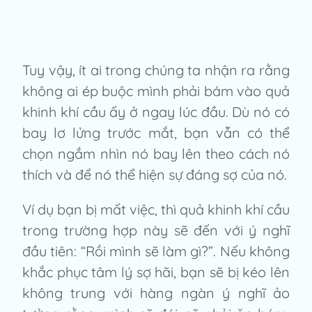
Tuy vậy, ít ai trong chúng ta nhận ra rằng
không ai ép buộc mình phải bám vào quả
khinh khí cầu ấy ở ngay lúc đầu. Dù nó có
bay lơ lửng trước mắt, bạn vẫn có thể
chọn ngắm nhìn nó bay lên theo cách nó
thích và để nó thể hiện sự đáng sợ của nó.
Ví dụ bạn bị mất việc, thì quả khinh khí cầu
trong trường hợp này sẽ đến với ý nghĩ
đầu tiên: “Rồi mình sẽ làm gì?”. Nếu không
khắc phục tâm lý sợ hãi, bạn sẽ bị kéo lên
không trung với hàng ngàn ý nghĩ ảo