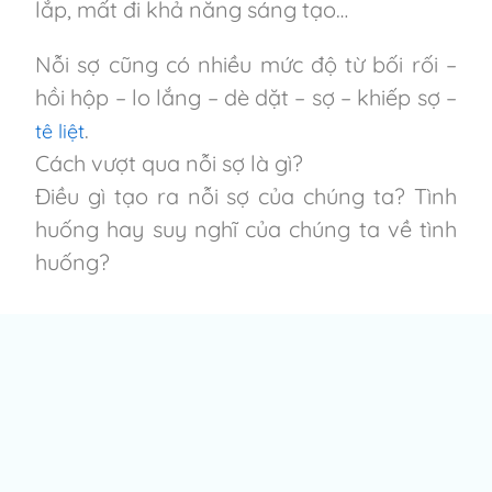
lắp, mất đi khả năng sáng tạo…
Nỗi sợ cũng có nhiều mức độ từ bối rối –
hồi hộp – lo lắng – dè dặt – sợ – khiếp sợ –
.
tê liệt
Cách vượt qua nỗi sợ là gì?
Điều gì tạo ra nỗi sợ của chúng ta? Tình
huống hay suy nghĩ của chúng ta về tình
huống?