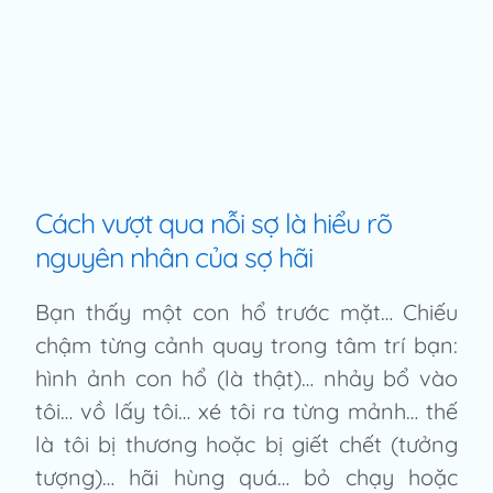
Cách vượt qua nỗi sợ là hiểu rõ
nguyên nhân của sợ hãi
Bạn thấy một con hổ trước mặt… Chiếu
chậm từng cảnh quay trong tâm trí bạn:
hình ảnh con hổ (là thật)… nhảy bổ vào
tôi… vồ lấy tôi… xé tôi ra từng mảnh… thế
là tôi bị thương hoặc bị giết chết (tưởng
tượng)… hãi hùng quá… bỏ chạy hoặc