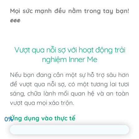
Mọi sức mạnh đều nằm trong tay bạn!
✊✊✊
Vượt qua nỗi sợ với hoạt động trải
nghiệm Inner Me
Nếu bạn đang cần một sự hỗ trợ sâu hơn
để vượt qua nỗi sợ, có một tương lai tươi
sáng, chữa lành mối quan hệ và an toàn
vượt qua mọi xáo trộn.
Ứng dụng vào thực tế
0
%