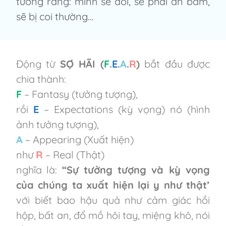
tưởng rằng: mình sẽ đói, sẽ phải ăn bám,
sẽ bị coi thường…
Động từ
SỢ HÃI
(
F
.
E
.
A
.
R
)
bắt đầu được
chia thành:
F
– Fantasy (tưởng tượng),
rồi
E
– Expectations (kỳ vọng) nó (hình
ảnh tưởng tượng),
A
– Appearing (Xuất hiện)
như
R
– Real (Thật)
nghĩa là:
“Sự tưởng tượng và kỳ vọng
của chúng ta xuất hiện lại y như thật’
với biết bao hậu quả như cảm giác hồi
hộp, bất an, đổ mồ hôi tay, miệng khô, nói