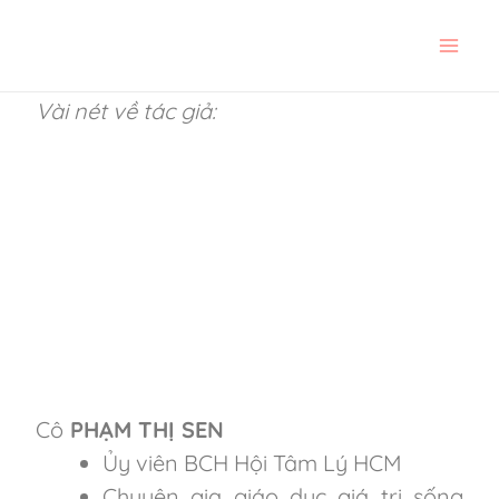
Skip
to
content
Vài nét về tác giả:
Cô
PHẠM THỊ SEN
Ủy viên BCH Hội Tâm Lý HCM
Chuyên gia giáo dục giá trị sống