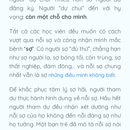
đăng ký. Người “dự chui” đến với hy
vọng:
còn một chỗ cho mình
.
Tất cả các học viên đều muốn có cách
vượt qua nỗi sợ và công nhận mình mắc
bệnh
‘sợ’
. Có người sợ “đủ thứ”, chẳng hạn
như sợ người lạ, sợ bóng tối, côn trùng, sợ
thất nghiệp, đám đông… và nỗi sợ chung
nhất vẫn là sợ
.
những điều mình không biết
Để khắc phục tâm lý sợ hãi, người tham
dự thực hành hình dung về nỗi sợ. Hầu hết
người tham dự đều nhận xét dường như
nỗi sợ của họ không đến nỗi đáng sợ như
họ tưởng. Một bạn trẻ đã mô tả nỗi sợ nói