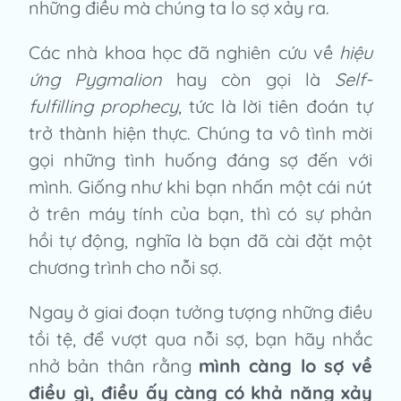
những điều mà chúng ta lo sợ xảy ra.
Các nhà khoa học đã nghiên cứu về
hiệu
ứng Pygmalion
hay còn gọi là
Self-
fulfilling prophecy
, tức là lời tiên đoán tự
trở thành hiện thực. Chúng ta vô tình mời
gọi những tình huống đáng sợ đến với
mình. Giống như khi bạn nhấn một cái nút
ở trên máy tính của bạn, thì có sự phản
hồi tự động, nghĩa là bạn đã cài đặt một
chương trình cho nỗi sợ.
Ngay ở giai đoạn tưởng tượng những điều
tồi tệ, để vượt qua nỗi sợ, bạn hãy nhắc
nhở bản thân rằng
mình càng lo sợ về
điều gì, điều ấy càng có khả năng xảy