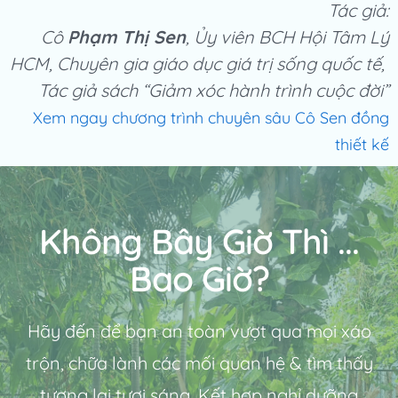
Tác giả:
Cô
Phạm Thị Sen
, Ủy viên BCH Hội Tâm Lý
HCM, Chuyên gia giáo dục giá trị sống quốc tế,
Tác giả sách “Giảm xóc hành trình cuộc đời”
Xem ngay chương trình chuyên sâu Cô Sen đồng
thiết kế
Không Bây Giờ Thì ...
Bao Giờ?
Hãy đến để bạn an toàn vượt qua mọi xáo
trộn, chữa lành các mối quan hệ & tìm thấy
tương lai tươi sáng. Kết hợp nghỉ dưỡng